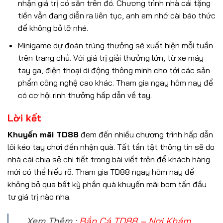
nhận giá trị có sẵn trên đó. Chương trình nhà cái tặng
tiền vẫn đang diễn ra liên tục, anh em nhớ cài báo thức
để không bỏ lỡ nhé.
Minigame dự đoán trúng thưởng sẽ xuất hiện mỗi tuần
trên trang chủ. Với giá trị giải thưởng lớn, từ xe máy
tay ga, điện thoại di động thông minh cho tới các sản
phẩm công nghệ cao khác. Tham gia ngay hôm nay để
có cơ hội rinh thưởng hấp dẫn về tay.
Lời kết
Khuyến mãi TD88
đem đến nhiều chương trình hấp dẫn
lôi kéo tay chơi đến nhận quà. Tất tần tật thông tin sẽ do
nhà cái chia sẻ chi tiết trong bài viết trên để khách hàng
mới có thể hiểu rõ. Tham gia TD88 ngay hôm nay để
không bỏ qua bất kỳ phần quà khuyến mãi bom tấn đầu
tư giá trị nào nha.
Xem Thêm :
Bắn Cá TD88 – Nơi Khám