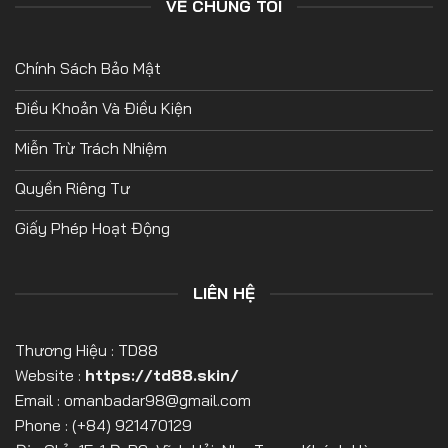
VỀ CHÚNG TÔI
Chính Sách Bảo Mật
Điều Khoản Và Điều Kiện
Miễn Trừ Trách Nhiệm
Quyền Riêng Tư
Giấy Phép Hoạt Động
LIÊN HỆ
Thương Hiệu : TD88
Website :
https://td88.skin/
Email :
omanbadar98@gmail.com
Phone :
(+84) 921470129