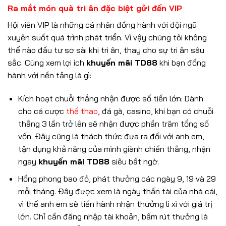
Ra mắt món quà tri ân đặc biệt gửi đến VIP
Hội viên VIP là những cá nhân đồng hành với đội ngũ
xuyên suốt quá trình phát triển. Vì vậy chúng tôi không
thể nào đầu tư sơ sài khi tri ân, thay cho sự tri ân sâu
sắc. Cùng xem lợi ích
khuyến mãi TD88
khi bạn đồng
hành với nền tảng là gì:
Kích hoạt chuỗi thắng nhận được số tiền lớn: Dành
cho cá cược
thể thao
, đá gà, casino, khi bạn có chuỗi
thắng 3 lần trở lên sẽ nhận được phần trăm tổng số
vốn. Đây cũng là thách thức đưa ra đối với anh em,
tận dụng khả năng của mình giành chiến thắng, nhận
ngay
khuyến mãi TD88
siêu bất ngờ.
Hồng phong bao đỏ, phát thưởng các ngày 9, 19 và 29
mỗi tháng. Đây được xem là ngày thần tài của nhà cái,
vì thế anh em sẽ tiến hành nhận thưởng lì xì với giá trị
lớn. Chỉ cần đăng nhập tài khoản, bấm rút thưởng là